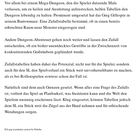
Vor allem bei einem Mega-Dungeon, den die Spieler dutzende Male
verlassen, um zu heilen und Ausrüstung aufzustocken, helfen Tabellen den
Dungeon lebendig zu halten. Prominent umgesetzt hat das Greg Gillespie in
seinem Barrowmaze: Eine Zufallstabelle bestimmt, ob in einen bereits
erforschten Raum neue Monster eingezogen sind.
Andere Dungeon-Abenteuer gehen noch weiter und lassen den Zufall
entscheiden, ob ein bisher unentdecktes Gewölbe in der Zwischenzeit von
konkurrierenden Grabräubern geplündert wurde.
Zufallstabellen haben daher das Potenzial, nicht nur für die Spieler, sondern
auch für den SL den Spielverlauf ein Stück weit unvorhersehbarer zu machen,
als es bei Rollenspielen sowieso schon der Fall ist.
Natürlich sind dem auch Grenzen gesetzt. Wenn alles eine Frage des Zufalls
ist, verliert das Spiel an Planbarkeit, was frustrieren kann und die Welt den
Spielern unsinnig erscheinen lässt. Klug eingesetzt, können Tabellen jedoch
dem SL ein Stück weit die Zügel aus der Hand nehmen und für erfrischende
Wendungen sorgen.
FaLang translation system by Faboba