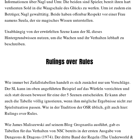
Informationen über Nagl und Urm: Die beiden sind Spieler, bereit ihren hart
verdienten Sold in die Waagschale des Glücks zu werfen. Urm ist zudem ein
Betrüger, Nagl gewalttätig. Beide haben offenbar Respekt vor einer Frau
namens Suula, der sie magisches Wissen unterstellen.
Unabhängig von der erwürfelten Szene kann der SL dieses
Hintergrundwissen nutzen, um die Wachen und ihr Verhalten lebhaft zu
beschreiben.
Rulings over Rules
Wie immer bei Zufallstabellen handelt es sich zunächst nur um Vorschläge.
Der SL kann im oben angeführten Beispiel auf das Würfeln verzichten und
sich statt dessen bewusst für eine der 5 Szenen entscheiden. Er kann aber
auch
die Tabelle völlig ignorieren, wenn ihm mögliche Ergebnisse nicht zur
Spielsituation passen. Wie in der Tradition der OSR üblich, gilt auch hier:
Rulings over Rules.
Wie James Maliszewski auf seinem Blog
Grognardia
ausführt, gab es
Tabellen für das Verhalten von NSC bereits in der ersten Ausgabe von
Dungeons & Dragons (1974). Der dritte Band der Regeln (The Underworld &