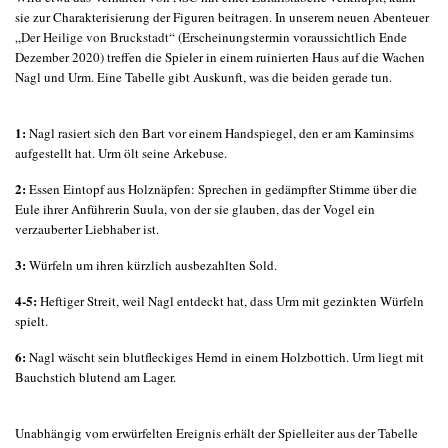
sie zur Charakterisierung der Figuren beitragen. In unserem neuen Abenteuer
„
Der Heilige von Bruckstadt
“ (Erscheinungstermin voraussichtlich Ende
Dezember 2020) treffen die Spieler in einem ruinierten Haus auf die Wachen
Nagl und Urm. Eine Tabelle gibt Auskunft, was die beiden gerade tun.
1:
Nagl rasiert sich den Bart vor einem Handspiegel, den er am Kaminsims
aufgestellt hat. Urm ölt seine Arkebuse.
2:
Essen Eintopf aus Holznäpfen: Sprechen in gedämpfter Stimme über die
Eule ihrer Anführerin Suula, von der sie glauben, das der Vogel ein
verzauberter Liebhaber ist.
3:
Würfeln um ihren kürzlich ausbezahlten Sold.
4-5:
Heftiger Streit, weil Nagl entdeckt hat, dass Urm mit gezinkten Würfeln
spielt.
6:
Nagl wäscht sein blutfleckiges Hemd in einem Holzbottich. Urm liegt mit
Bauchstich blutend am Lager.
Unabhängig vom erwürfelten Ereignis erhält der Spielleiter aus der Tabelle