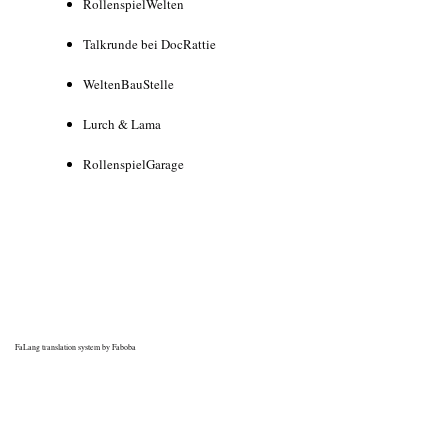
RollenspielWelten
Talkrunde bei DocRattie
WeltenBauStelle
Lurch & Lama
RollenspielGarage
FaLang translation system by Faboba