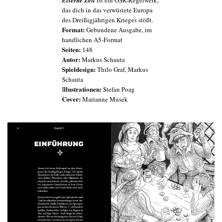
Eiserne Zeit
ist ein OSR-Regelwerk,
das dich in das verwüstete Europa
des Dreißigjährigen Krieges stößt.
Format:
Gebundene Ausgabe, im
handlichen A5-Format
Seiten:
148
Autor:
Markus Schauta
Spieldesign:
Thilo Graf, Markus
Schauta
llustrationen:
I
Stefan Poag
Cover:
Marianne Musek