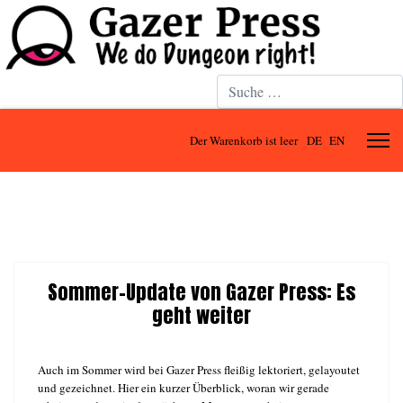
Suchen
Der Warenkorb ist leer
DE
EN
Sommer-Update von Gazer Press: Es
geht weiter
Auch im Sommer wird bei Gazer Press fleißig lektoriert, gelayoutet
und gezeichnet. Hier ein kurzer Überblick, woran wir gerade