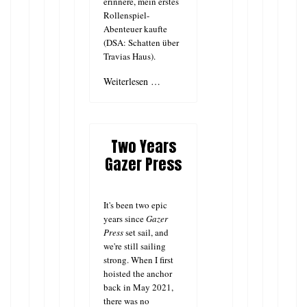
erinnere, mein erstes
Rollenspiel-
Abenteuer kaufte
(DSA: Schatten über
Travias Haus).
Weiterlesen …
Two Years
Gazer Press
It's been two epic
years since
Gazer
Press
set sail, and
we're still sailing
strong. When I first
hoisted the anchor
back in May 2021,
there was no